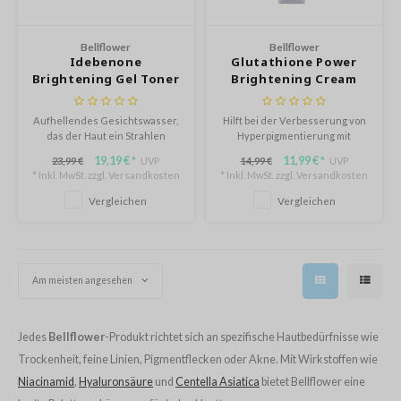
sil
Bellflower
Bellflower
eno
Idebenone
Glutathione Power
Brightening Gel Toner
Brightening Cream
xsoon
ack Rouge
Aufhellendes Gesichtswasser,
Hilft bei der Verbesserung von
auty of Joseon
das der Haut ein Strahlen
Hyperpigmentierung mit
verleiht. Die Haut wird mit
zusätzlichen nährenden und
19,19 €
11,99 €
-1
23,99 €
UVP
14,99 €
UVP
*
*
Nährstoffen versorgt und
hautstärkenden Eigenschaften.
* Inkl. MwSt. zzgl.
Versandkosten
* Inkl. MwSt. zzgl.
Versandkosten
Niacinamid hilft, das Hautbild zu
borian
verfeinern.
Vergleichen
Vergleichen
ianclub
RMA:B
leashia
Am meisten angesehen
mbuzin
HI
Jedes
Bellflower
-Produkt richtet sich an spezifische Hautbedürfnisse wie
e Potions
Trockenheit, feine Linien, Pigmentflecken oder Akne. Mit Wirkstoffen wie
Niacinamid
,
Hyaluronsäure
und
Centella Asiatica
bietet Bellflower eine
essed Moon