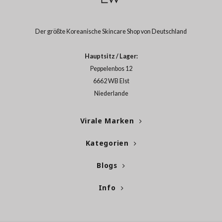
use of Hur
tch Me Patch
Der größte Koreanische Skincare Shop von Deutschland
ZIGAE MANSION
e-Day's You
Hauptsitz / Lager:
SECRET
Peppelenbos 12
6662 WB Elst
nell
Niederlande
ndsay
QUALBERRY
Virale Marken
YTH
Kategorien
ka
nhalla
Blogs
AYE
Info
ganifect
ernative Stereo