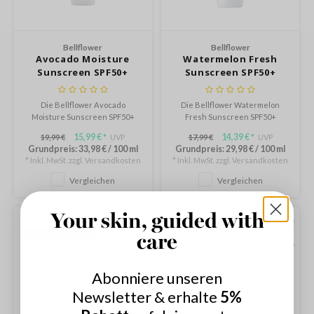
ripera
itfee
oré
Bellflower
Bellflower
Avocado Moisture
Watermelon Fresh
rito SEOUL
Sunscreen SPF50+
Sunscreen SPF50+
PA++++
PA++++
unkang Yul
Die Bellflower Avocado
Die Bellflower Watermelon
l Barrier
Moisture Sunscreen SPF50+
Fresh Sunscreen SPF50+
PA++++ ist eine sanfte
PA++++ ist eine sanfte
:P
15,99 €
14,39 €
19,99 €
UVP
17,99 €
UVP
*
*
chemische Sonnencreme, die
chemische Sonnencreme, die
Grundpreis:
33,98 €
/
100 ml
Grundpreis:
29,98 €
/
100 ml
die Haut vor UVA und UVB
die Haut effektiv vor UVA und
hto Mentholatum
* Inkl. MwSt. zzgl.
Versandkosten
* Inkl. MwSt. zzgl.
Versandkosten
Strahlen schützt.
UVB Strahlen schützt.
mand
Vergleichen
Vergleichen
und Lab
Your skin, guided with
cret Key
AUSVERKAUFT
AUSVERKAUFT
MHD < 3 MON.
care
iseido
ris
Abonniere unseren
infood
Newsletter & erhalte
5%
inRx LAB