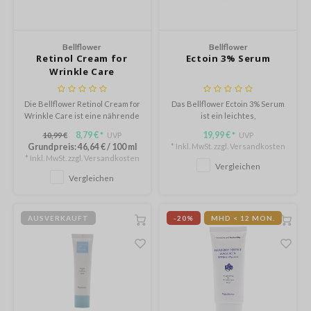
m From
deed Labs
isfree
Bellflower
Bellflower
Retinol Cream for
Ectoin 3% Serum
ehan
Wrinkle Care
ntree
Die Bellflower Retinol Cream for
Das Bellflower Ectoin 3% Serum
s Skin
Wrinkle Care ist eine nährende
ist ein leichtes,
Feuchtigkeitscreme, die die
feuchtigkeitsspendendes
NIK
8,79 €
19,99 €
10,99 €
UVP
UVP
*
*
Haut glatter, fester und
Serum, das die Haut stärkt und
Grundpreis:
46,64 €
/
100 ml
* Inkl. MwSt. zzgl.
Versandkosten
revitalisiert wirken lässt.
das Gleichgewicht
jun
* Inkl. MwSt. zzgl.
Versandkosten
wiederherstellt.
Vergleichen
solution
Vergleichen
miso
irs
AUSVERKAUFT
-20%
MHD < 12 MON.
avuu
elf
se
dor