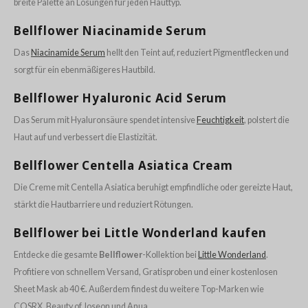
breite Palette an Lösungen für jeden Hauttyp.
ine
Bellflower Niacinamide Serum
ora
ua
Das
Niacinamide Serum
hellt den Teint auf, reduziert Pigmentflecken und
sorgt für ein ebenmäßigeres Hautbild.
IO
xir
Bellflower Hyaluronic Acid Serum
lorgram
Das Serum mit Hyaluronsäure spendet intensive
Feuchtigkeit
, polstert die
IN&LAB
Haut auf und verbessert die Elastizität.
ling Bird
Bellflower Centella Asiatica Cream
CREA &Honey
Die Creme mit Centella Asiatica beruhigt empfindliche oder gereizte Haut,
edly
stärkt die Hautbarriere und reduziert Rötungen.
Tir
Bellflower bei Little Wonderland kaufen
jar
Entdecke die gesamte
Bellflower
-Kollektion bei
Little Wonderland
.
SE
Profitiere von schnellem Versand, Gratisproben und einer kostenlosen
dicube
Sheet Mask ab 40 €. Außerdem findest du weitere Top-Marken wie
the
COSRX, Beauty of Joseon und Anua.