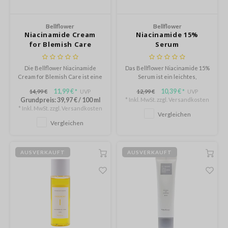
rd
 Althea
Bellflower
Bellflower
Niacinamide Cream
Niacinamide 15%
n Skin
for Blemish Care
Serum
ry May
 Cosmetics
Die Bellflower Niacinamide
Das Bellflower Niacinamide 15%
Cream for Blemish Care ist eine
Serum ist ein leichtes,
in1004
leichte, nicht klebrige Creme,
aufhellendes Serum, das fahl
11,99 €
10,39 €
14,99 €
UVP
12,99 €
UVP
*
*
die gereizte, unreine oder
wirkender Haut neue
ne Less
Grundpreis:
39,97 €
/
100 ml
* Inkl. MwSt. zzgl.
Versandkosten
müde Haut sichtbar beruhigt.
Ausstrahlung verleiht.
* Inkl. MwSt. zzgl.
Versandkosten
Vergleichen
ib
Vergleichen
ndal
llaMonster
AUSVERKAUFT
AUSVERKAUFT
guhara
ctor.G
ach C
tish M
Dew Care