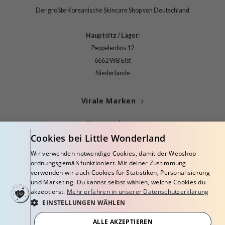
deed Labs
Der größte Koreanische Skincare Shop von Deutschland
isfree
ehan
Hauptsitz / Lager:
ntree
Peppelenbos 12
6662 WB Elst
s Skin
Niederlande
NIK
jun
Virale Marken
solution
Kategorien
miso
Cookies bei Little Wonderland
irs
Blogs
Wir verwenden notwendige Cookies, damit der Webshop
avuu
ordnungsgemäß funktioniert. Mit deiner Zustimmung
Info
elf
verwenden wir auch Cookies für Statistiken, Personalisierung
und Marketing. Du kannst selbst wählen, welche Cookies du
se
akzeptierst.
Mehr erfahren in unserer Datenschutzerklärung
EINSTELLUNGEN WÄHLEN
dor
gom
ALLE AKZEPTIEREN